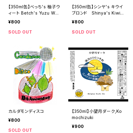
【350ml缶】べっち's 柚子ウ
【350ml缶】シンヤ's キウイ
ィート Betch's Yuzu Whe
ブロンド Shinya's Kiwi B
at
lond
¥800
¥800
SOLD OUT
SOLD OUT
カルダモンディスコ
【350ml】小望月ダーク,Ko
mochizuki
¥800
¥900
SOLD OUT